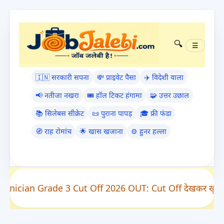
Skip
to
Main
🔍
☰
Content
🇮🇳 सरकारी सपना
💸 प्राइवेट पैसा
✈️ विदेशी वाला
📢 नतीजा नखरा
🎟️ हॉल टिकट हंगामा
🧩 उत्तर उछाल
📚 सिलेबस सीक्रेट
📜 पुराना पापड़
🎓 फ्री फंडा
🧭 राह रोमांच
🌟 खास खजाना
⚙️ हुनर हल्ला
hnician Grade 3 Cut Off 2026 OUT: Cut Off देखकर खुशी 